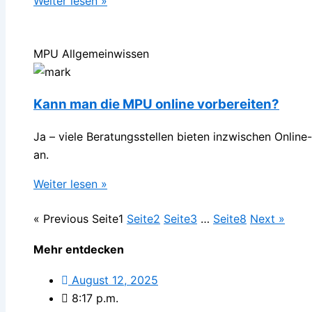
Weiter lesen »
MPU Allgemeinwissen
Kann man die MPU online vorbereiten?
Ja – viele Beratungsstellen bieten inzwischen Onli
an.
Weiter lesen »
« Previous
Seite
1
Seite
2
Seite
3
…
Seite
8
Next »
Mehr entdecken
August 12, 2025
8:17 p.m.